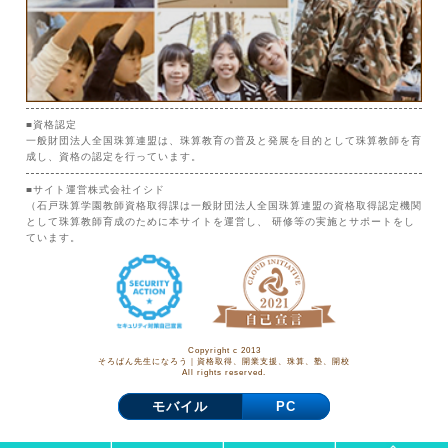
■資格認定
一般財団法人全国珠算連盟は、珠算教育の普及と発展を目的として珠算教師を育
成し、資格の認定を行っています。
■サイト運営株式会社イシド
（石戸珠算学園教師資格取得課は一般財団法人全国珠算連盟の資格取得認定機関
として珠算教師育成のために本サイトを運営し、 研修等の実施とサポートをし
ています。
Copyright c 2013
そろばん先生になろう｜資格取得、開業支援、珠算、塾、開校
All rights reserved.
モバイル
PC